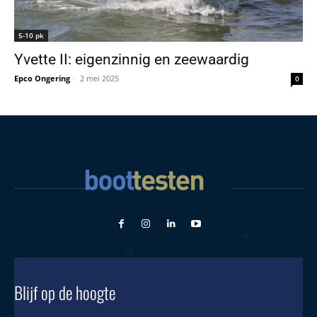
5-10 pk
Yvette II: eigenzinnig en zeewaardig
Epco Ongering
-
2 mei 2025
0
Blijf op de hoogte