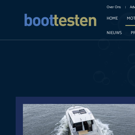
Over Ons
Adv
HOME
MOT
NIEUWS
P