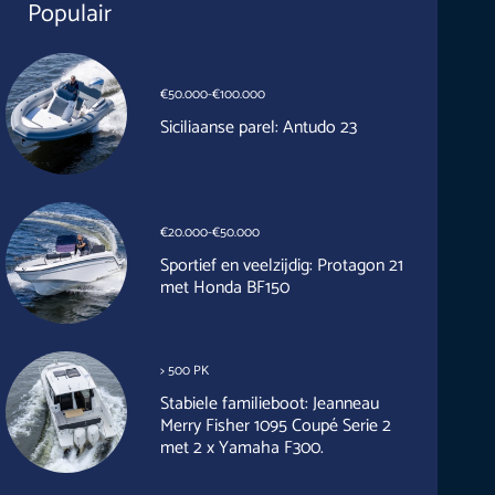
Populair
€50.000-€100.000
Siciliaanse parel: Antudo 23
€20.000-€50.000
Sportief en veelzijdig: Protagon 21
met Honda BF150
> 500 PK
Stabiele familieboot: Jeanneau
Merry Fisher 1095 Coupé Serie 2
met 2 x Yamaha F300.