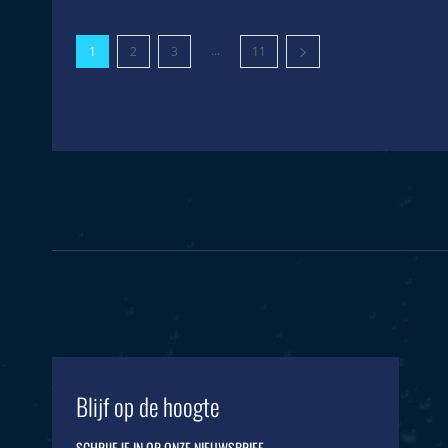
...
1
2
3
11
Blijf op de hoogte
SCHRIJF JE IN OP ONZE NIEUWSBRIEF