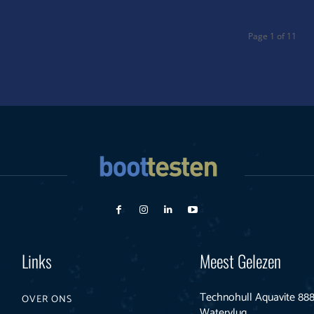
Page 1 of 11
Links
Meest Gelezen
Technohull Aquavite 888
OVER ONS
Watervlug