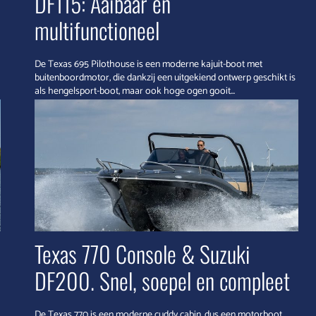
DF115: Aaibaar en
multifunctioneel
De Texas 695 Pilothouse is een moderne kajuit-boot met
buitenboordmotor, die dankzij een uitgekiend ontwerp geschikt is
als hengelsport-boot, maar ook hoge ogen gooit...
Texas 770 Console & Suzuki
DF200. Snel, soepel en compleet
De Texas 770 is een moderne cuddy cabin, dus een motorboot