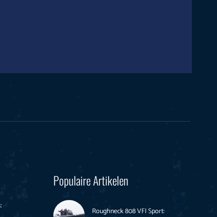
Populaire Artikelen
:
Roughneck 808 VFI Sport: