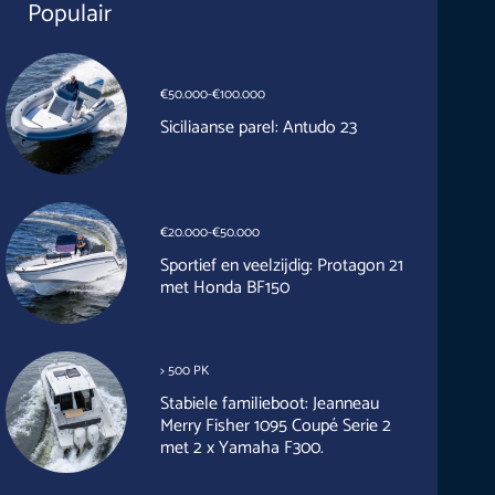
Populair
€50.000-€100.000
Siciliaanse parel: Antudo 23
€20.000-€50.000
Sportief en veelzijdig: Protagon 21
met Honda BF150
> 500 PK
Stabiele familieboot: Jeanneau
Merry Fisher 1095 Coupé Serie 2
met 2 x Yamaha F300.