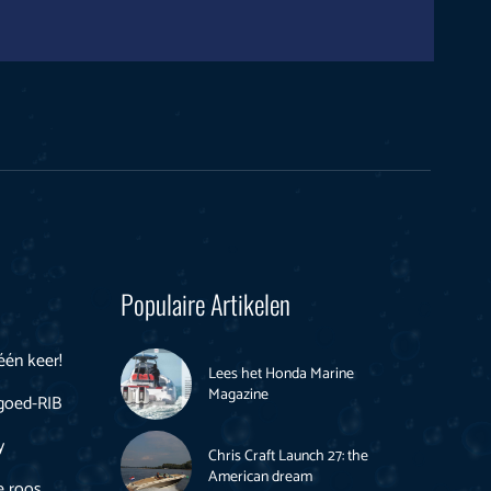
Populaire Artikelen
 één keer!
Lees het Honda Marine
Magazine
goed-RIB
y
Chris Craft Launch 27: the
American dream
de roos