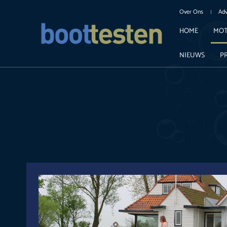
Over Ons
Adv
HOME
MOT
NIEUWS
P