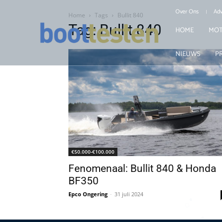
Over Ons
Adv
Home
Tags
Bullit 840
Tag: Bullit 840
HOME
MOT
NIEUWS
P
€50.000-€100.000
Fenomenaal: Bullit 840 & Honda
BF350
Epco Ongering
-
31 juli 2024