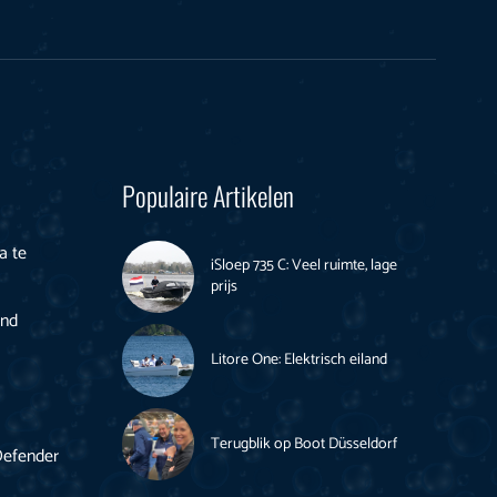
Populaire Artikelen
a te
iSloep 735 C: Veel ruimte, lage
prijs
end
Litore One: Elektrisch eiland
Terugblik op Boot Düsseldorf
Defender