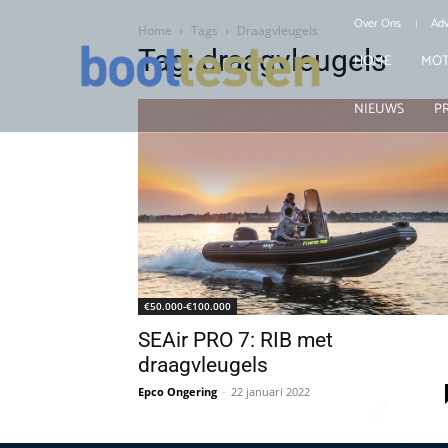
Over Ons
Adv
Home
Tags
Draagvleugels
Tag: draagvleugels
HOME
MOT
NIEUWS
P
€50.000-€100.000
SEAir PRO 7: RIB met
draagvleugels
Epco Ongering
-
22 januari 2022