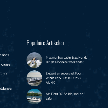
Populaire Artikelen
de roos
Maxima 800 cabin & 2x Honda
BF150: Moderne weekender
 cruiser
F250:
Elegant en supersnel: Four
Winns H1 & Suzuki DF250
AUNX
etdanser
AMT 210 DC: Solide, snel en
safe.