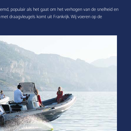
genoemd, populair als het gaat om het verhogen van de snelheid en
met draagvleugels komt uit Frankrijk. Wij voeren op de