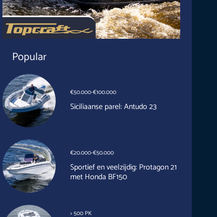
Popular
€50.000-€100.000
Siciliaanse parel: Antudo 23
€20.000-€50.000
Sportief en veelzijdig: Protagon 21
met Honda BF150
> 500 PK