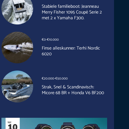
Stabiele familieboot: Jeanneau
Merry Fisher 1095 Coupé Serie 2
met 2 x Yamaha F300.
€0-€10.000
Finse alleskunner: Terhi Nordic
6020
€20.000-€50.000
Strak, Snel & Scandinavisch:
Micore 68 BR + Honda V6 BF200