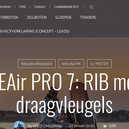
erteren
FAQ
Contact
Cookiebeleid (EU)
ORBOTEN
ZEILBOTEN
SLOEPEN
TENDERS
RIVACYVERKLARING (CONCEPT – LEADS)
€50.000-€100.000
100-250 PK
5-7 METER
EAir PRO 7: RIB m
draagvleugels
22 januari 2022
1288
By
EPCO ONGERING