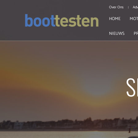
Over Ons
Adv
HOME
MOT
NIEUWS
P
S