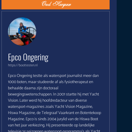
Epco Ongering
https://boottesten.nl
Epco Ongering testte als watersport journalist meer dan
1000 boten, maar studeerde af als fysiotherapeut en
behaalde daarna zijn doctoraal
bewegingswetenschappen. In 2001 startte hij met Yacht
Vision. Later werd hij hoofdredacteur van diverse
watersport-magazines zoals Yacht Vision Magazine,
Hiswa Magazine, de Telegraaf Vaarkrant en Botentekoop
Magazine. Epco is sinds 2004 jurylid van de Hiswa Boot
van het jaar verkiezing. Hij presenteerde op landelijke
televisie 14 seizoenen watersport-programma's als Yacht