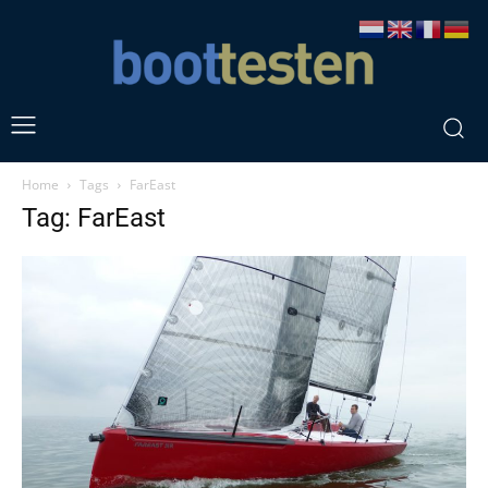
Home
Tags
FarEast
Tag: FarEast