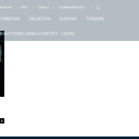
erteren
FAQ
Contact
Cookiebeleid (EU)
ORBOTEN
ZEILBOTEN
SLOEPEN
TENDERS
RIVACYVERKLARING (CONCEPT – LEADS)
0