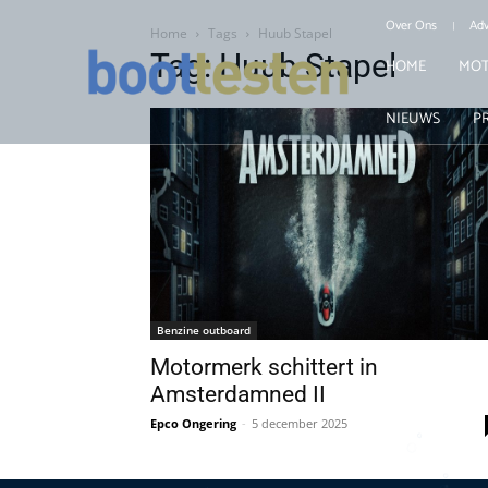
Over Ons
Adv
Home
Tags
Huub Stapel
Tag: Huub Stapel
HOME
MOT
NIEUWS
P
Benzine outboard
Motormerk schittert in
Amsterdamned II
Epco Ongering
-
5 december 2025