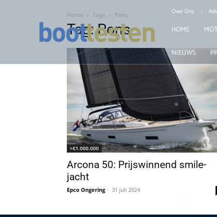
Over Ons
Adv
Home
Tags
Pons
Tag: Pons
HOME
MOT
NIEUWS
P
>€1.000.000
Arcona 50: Prijswinnend smile-
jacht
Epco Ongering
-
31 juli 2024