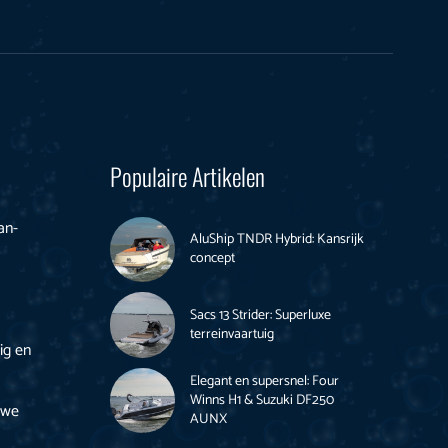
Populaire Artikelen
an-
AluShip TNDR Hybrid: Kansrijk
concept
Sacs 13 Strider: Superluxe
terreinvaartuig
ig en
Elegant en supersnel: Four
Winns H1 & Suzuki DF250
uwe
AUNX