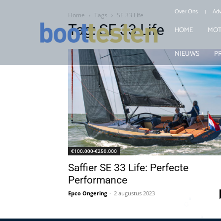
Over Ons
Adv
Home
Tags
SE 33 Life
Tag: SE 33 Life
HOME
MOT
NIEUWS
P
€100.000-€250.000
Saffier SE 33 Life: Perfecte
Performance
Epco Ongering
-
2 augustus 2023