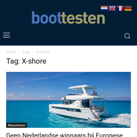
Home
Tags
X-shore
Tag: X-shore
Motorboten
Geen Nederlandse winnaars bij Europese