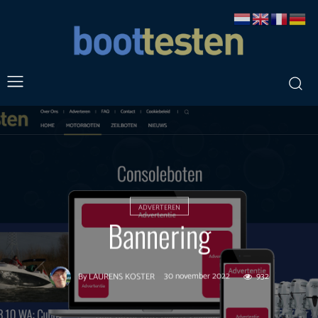
ADVERTEREN
Bannering
30 november 2022
932
By
LAURENS KOSTER