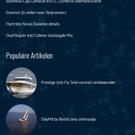
Jeanneau Cap Camarat 9.0 CC: Zomerse allemansvriend
Essence 33: zeilen voor fijnproevers
Flynt 956 Nova: Duivelse details
Oud Huijzer 630 Cabine: Geslaagde Mix
Populaire Artikelen
Prestige 500 Fly: Snel-varend ruimtewonder
DayM8 by Bood: sexy zeilmaatje