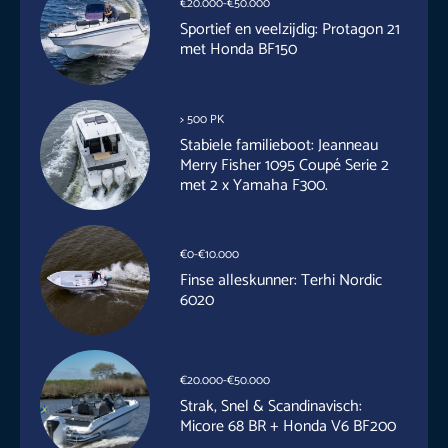
€20.000-€50.000
Sportief en veelzijdig: Protagon 21
met Honda BF150
> 500 PK
Stabiele familieboot: Jeanneau
Merry Fisher 1095 Coupé Serie 2
met 2 x Yamaha F300.
€0-€10.000
Finse alleskunner: Terhi Nordic
6020
€20.000-€50.000
Strak, Snel & Scandinavisch:
Micore 68 BR + Honda V6 BF200