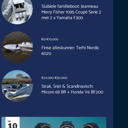
Stabiele familieboot: Jeanneau
Merry Fisher 1095 Coupé Serie 2
met 2 x Yamaha F300.
€0-€10.000
Finse alleskunner: Terhi Nordic
6020
€20.000-€50.000
Strak, Snel & Scandinavisch:
Micore 68 BR + Honda V6 BF200