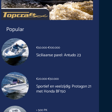
Popular
€50.000-€100.000
Siciliaanse parel: Antudo 23
€20.000-€50.000
Sportief en veelzijdig: Protagon 21
met Honda BF150
> 500 PK