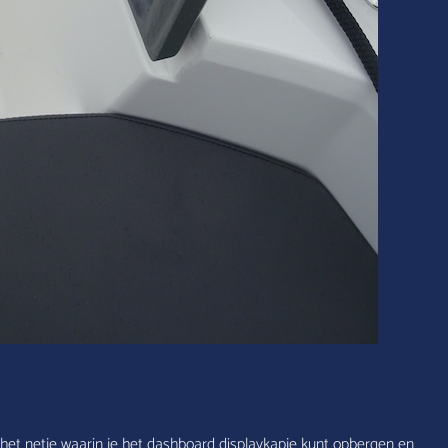
 het netje waarin je het dashboard displaykapje kunt opbergen en