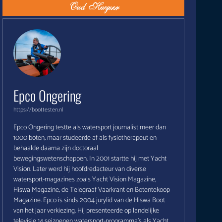
Epco Ongering
https://boottesten.nl
Epco Ongering testte als watersport journalist meer dan
1000 boten, maar studeerde af als fysiotherapeut en
behaalde daarna zijn doctoraal
bewegingswetenschappen. In 2001 startte hij met Yacht
Vision. Later werd hij hoofdredacteur van diverse
watersport-magazines zoals Yacht Vision Magazine,
Hiswa Magazine, de Telegraaf Vaarkrant en Botentekoop
Magazine. Epco is sinds 2004 jurylid van de Hiswa Boot
van het jaar verkiezing. Hij presenteerde op landelijke
televisie 14 seizoenen watersport-programma's als Yacht