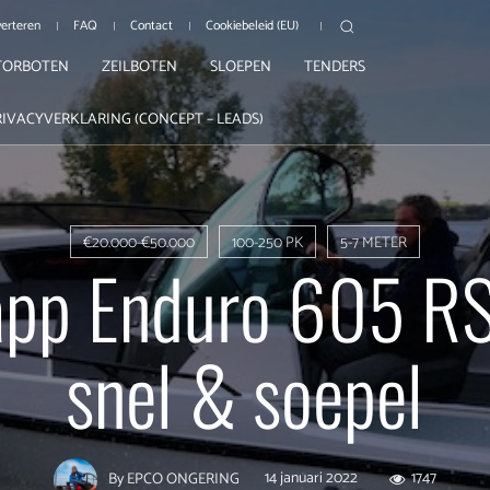
erteren
FAQ
Contact
Cookiebeleid (EU)
ORBOTEN
ZEILBOTEN
SLOEPEN
TENDERS
RIVACYVERKLARING (CONCEPT – LEADS)
€20.000-€50.000
100-250 PK
5-7 METER
pp Enduro 605 RS:
snel & soepel
14 januari 2022
1747
By
EPCO ONGERING