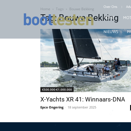
Over Ons
Adv
Home
Tags
Bouwe Bekking
Tag: Bouwe Bekking
HOME
MOT
NIEUWS
P
€500.000-€1.000.000
X-Yachts XR 41: Winnaars-DNA
Epco Ongering
-
18 september 2025