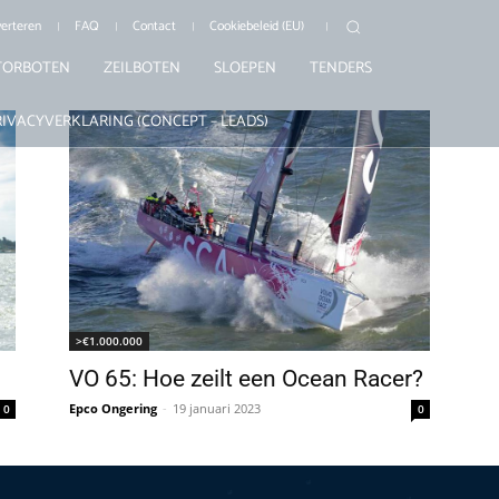
erteren
FAQ
Contact
Cookiebeleid (EU)
ORBOTEN
ZEILBOTEN
SLOEPEN
TENDERS
RIVACYVERKLARING (CONCEPT – LEADS)
>€1.000.000
VO 65: Hoe zeilt een Ocean Racer?
Epco Ongering
-
19 januari 2023
0
0