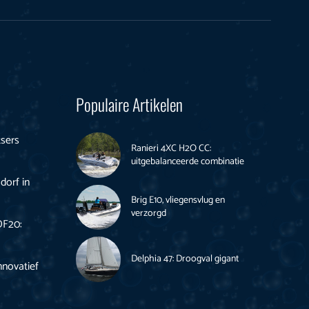
Populaire Artikelen
tsers
Ranieri 4XC H2O CC:
uitgebalanceerde combinatie
dorf in
Brig E10, vliegensvlug en
verzorgd
DF20:
Delphia 47: Droogval gigant
nnovatief