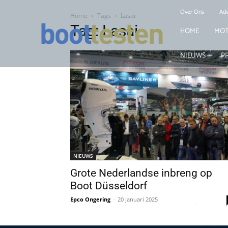
Over Ons
Adv
Home
Tags
Lasai
Tag: Lasai
HOME
MOT
NIEUWS
P
NIEUWS
Grote Nederlandse inbreng op
Boot Düsseldorf
Epco Ongering
-
20 januari 2025