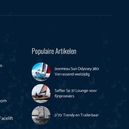
Populaire Artikelen
en
Jeanneau Sun Odyssey 380:
Verrassend veelzijdig
Saffier Se 37 Lounge: voor
fijnproevers
loom
J/70: Trendy en Trailerbaar
acelift