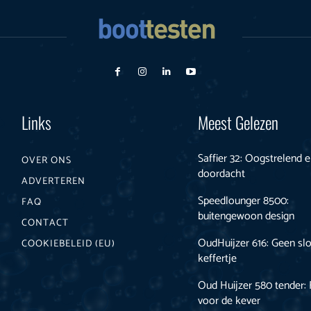
Links
Meest Gelezen
Saffier 32: Oogstrelend 
OVER ONS
doordacht
ADVERTEREN
Speedlounger 8500:
FAQ
buitengewoon design
CONTACT
OudHuijzer 616: Geen s
COOKIEBELEID (EU)
keffertje
Oud Huijzer 580 tender: F
voor de kever