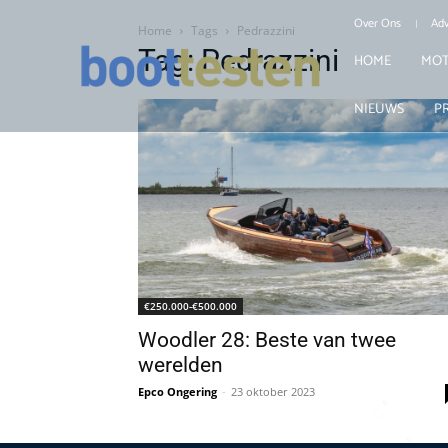
Over Ons
Adv
Home
Tags
Pedrazzini
Tag: Pedrazzini
HOME
MOT
NIEUWS
P
€250.000-€500.000
Woodler 28: Beste van twee
werelden
Epco Ongering
-
23 oktober 2023