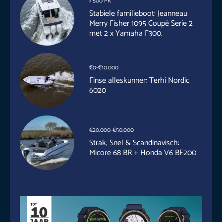
> 500 PK
Stabiele familieboot: Jeanneau
Merry Fisher 1095 Coupé Serie 2
met 2 x Yamaha F300.
€0-€10.000
Finse alleskunner: Terhi Nordic
6020
€20.000-€50.000
Strak, Snel & Scandinavisch:
Micore 68 BR + Honda V6 BF200