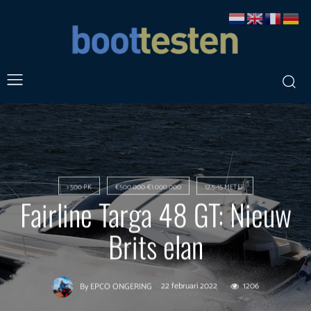
> 500 PK
€500.000-€1.000.000
12,5-15 METER
Fairline Targa 48 GT: Nieuw
Brits elan
22 februari 2022
1206
By
EPCO ONGERING