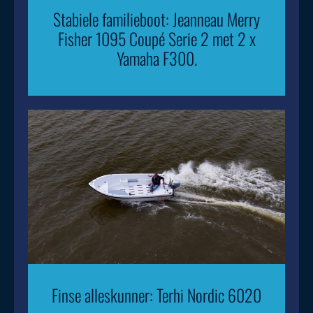
Stabiele familieboot: Jeanneau Merry
Fisher 1095 Coupé Serie 2 met 2 x
Yamaha F300.
Finse alleskunner: Terhi Nordic 6020