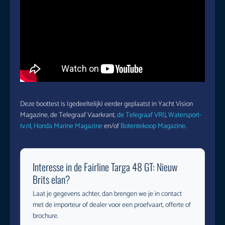
Deze boottest is (gedeeltelijk) eerder geplaatst in Yacht Vision
Magazine, de Telegraaf Vaarkrant,
de Telegraaf VRIJ
,
Watersport-
tv.nl
,
Honda Marine Magazine
en/of
Botentekoop Magazine
.
Interesse in de Fairline Targa 48 GT: Nieuw
Brits elan?
Laat je gegevens achter, dan brengen we je in contact
met de importeur of dealer voor een proefvaart, offerte of
brochure.