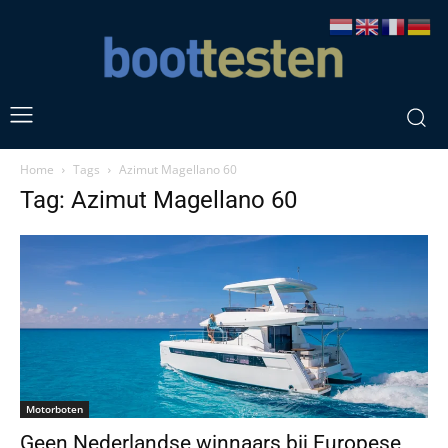
Home
Tags
Azimut Magellano 60
Tag: Azimut Magellano 60
Motorboten
Geen Nederlandse winnaars bij Europese