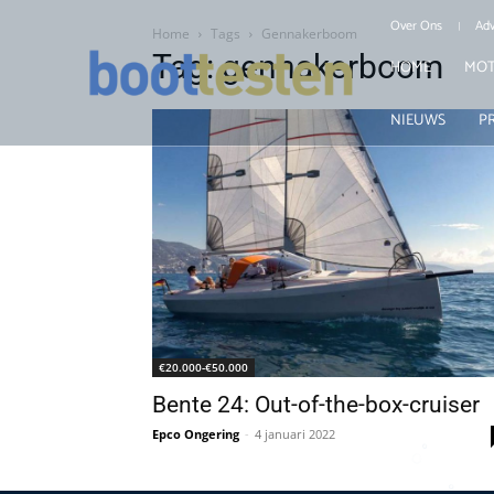
Over Ons
Adv
Home
Tags
Gennakerboom
Tag: gennakerboom
HOME
MOT
NIEUWS
P
€20.000-€50.000
Bente 24: Out-of-the-box-cruiser
Epco Ongering
-
4 januari 2022