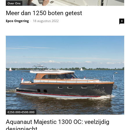
Over Ons
Meer dan 1250 boten getest
Epco Ongering
-
18 augustus 2022
0
€250.000-€500.000
Aquanaut Majestic 1300 OC: veelzijdig
designjacht