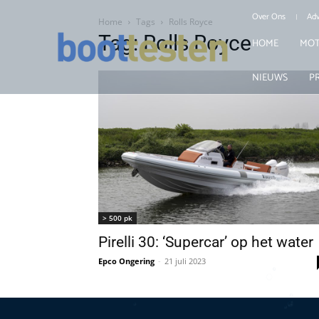
Over Ons
Adv
Home
Tags
Rolls Royce
Tag: Rolls Royce
HOME
MOT
NIEUWS
P
> 500 pk
Pirelli 30: ‘Supercar’ op het water
Epco Ongering
-
21 juli 2023