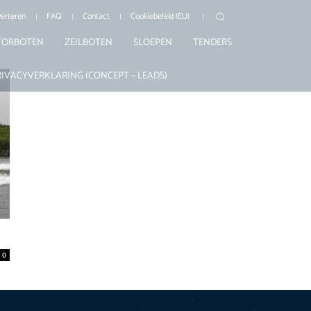
erteren
FAQ
Contact
Cookiebeleid (EU)
ORBOTEN
ZEILBOTEN
SLOEPEN
TENDERS
RIVACYVERKLARING (CONCEPT – LEADS)
0