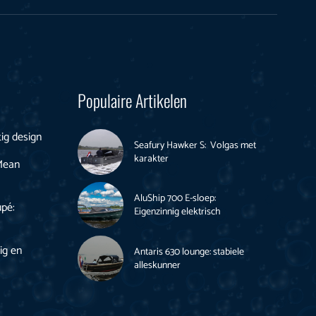
Populaire Artikelen
tig design
Seafury Hawker S: Volgas met
karakter
Mean
AluShip 700 E-sloep:
pé:
Eigenzinnig elektrisch
ig en
Antaris 630 lounge: stabiele
alleskunner