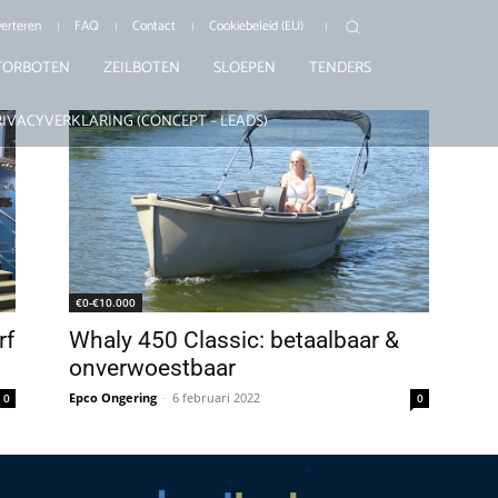
erteren
FAQ
Contact
Cookiebeleid (EU)
ORBOTEN
ZEILBOTEN
SLOEPEN
TENDERS
RIVACYVERKLARING (CONCEPT – LEADS)
€0-€10.000
rf
Whaly 450 Classic: betaalbaar &
onverwoestbaar
Epco Ongering
-
6 februari 2022
0
0