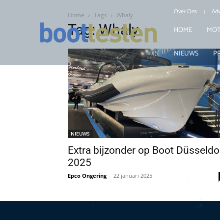
Over Ons
Adv
Home
Tags
Whaly
Tag: Whaly
HOME
MOT
NIEUWS
P
NIEUWS
Extra bijzonder op Boot Düsseldo
2025
Epco Ongering
-
22 januari 2025