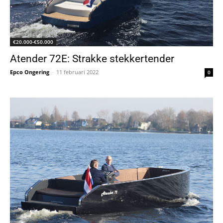
€20.000-€50.000
Atender 72E: Strakke stekkertender
Epco Ongering
-
11 februari 2022
0