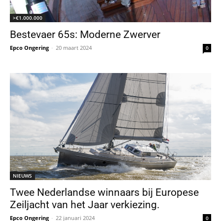
>€1.000.000
Bestevaer 65s: Moderne Zwerver
Epco Ongering
-
20 maart 2024
0
NIEUWS
Twee Nederlandse winnaars bij Europese
Zeiljacht van het Jaar verkiezing.
Epco Ongering
-
22 januari 2024
0