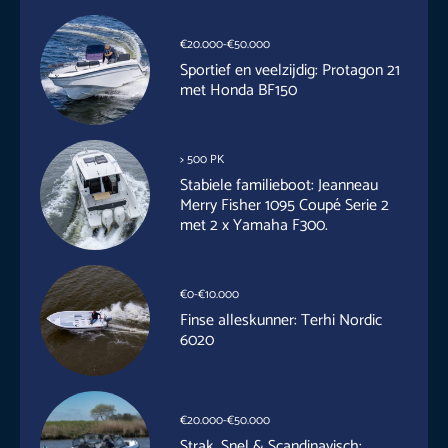
€20.000-€50.000
Sportief en veelzijdig: Protagon 21
met Honda BF150
> 500 PK
Stabiele familieboot: Jeanneau
Merry Fisher 1095 Coupé Serie 2
met 2 x Yamaha F300.
€0-€10.000
Finse alleskunner: Terhi Nordic
6020
€20.000-€50.000
Strak, Snel & Scandinavisch: