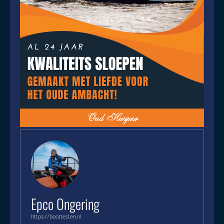
Epco Ongering
https://boottesten.nl