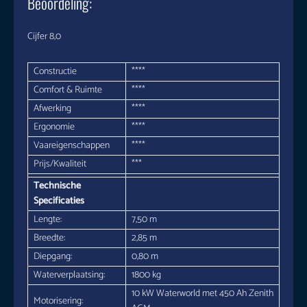
Beoordeling:
Cijfer 8,0
Constructie
****
Comfort & Ruimte
****
Afwerking
****
Ergonomie
****
Vaareigenschappen
****
Prijs/Kwaliteit
***
Technische
Specificaties
Lengte:
7,50 m
Breedte:
2,85 m
Diepgang:
0,80 m
Waterverplaatsing:
1800 kg
10 kW Waterworld met 450 Ah Zenith
Motorisering: