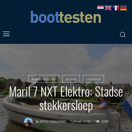
€50.000-€100.000
10-25 PK
7-10 METER
Maril 7 NXT Elektro: Stadse
stekkersloep
7 januari 2022
2278
By
EPCO ONGERING