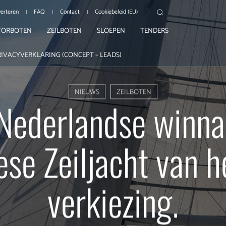
erteren
FAQ
Contact
Cookiebeleid (EU)
ORBOTEN
ZEILBOTEN
SLOEPEN
TENDERS
RIVACYVERKLARING (CONCEPT – LEADS)
NIEUWS
ZEILBOTEN
Nederlandse winnaa
se Zeiljacht van h
verkiezing.