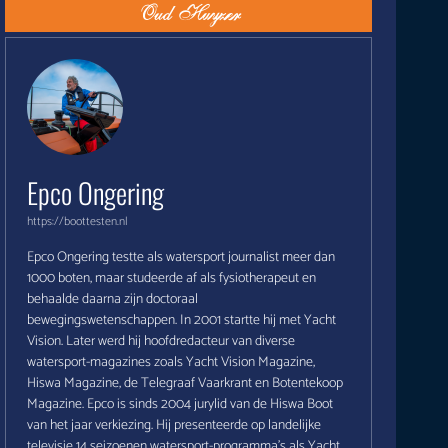
Epco Ongering
https://boottesten.nl
Epco Ongering testte als watersport journalist meer dan
1000 boten, maar studeerde af als fysiotherapeut en
behaalde daarna zijn doctoraal
bewegingswetenschappen. In 2001 startte hij met Yacht
Vision. Later werd hij hoofdredacteur van diverse
watersport-magazines zoals Yacht Vision Magazine,
Hiswa Magazine, de Telegraaf Vaarkrant en Botentekoop
Magazine. Epco is sinds 2004 jurylid van de Hiswa Boot
van het jaar verkiezing. Hij presenteerde op landelijke
televisie 14 seizoenen watersport-programma's als Yacht