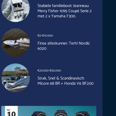
Stabiele familieboot: Jeanneau
Merry Fisher 1095 Coupé Serie 2
met 2 x Yamaha F300.
€0-€10.000
Finse alleskunner: Terhi Nordic
6020
€20.000-€50.000
Strak, Snel & Scandinavisch:
Micore 68 BR + Honda V6 BF200