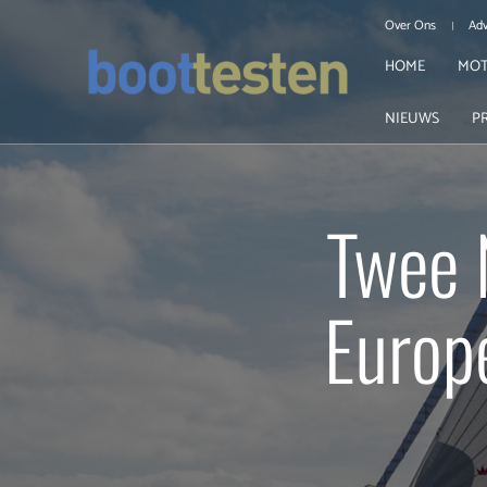
Over Ons
Adv
HOME
MOT
NIEUWS
P
Twee 
Europe