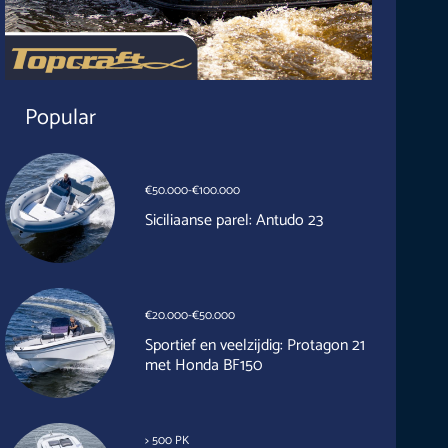
Popular
€50.000-€100.000
Siciliaanse parel: Antudo 23
€20.000-€50.000
Sportief en veelzijdig: Protagon 21
met Honda BF150
> 500 PK