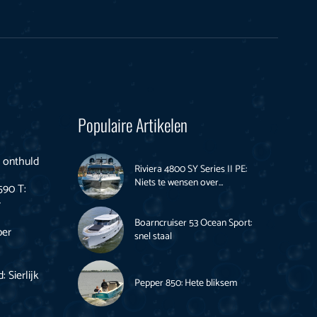
Populaire Artikelen
s onthuld
Riviera 4800 SY Series II PE:
Niets te wensen over…
590 T:
r
Boarncruiser 53 Ocean Sport:
per
snel staal
 Sierlijk
Pepper 850: Hete bliksem