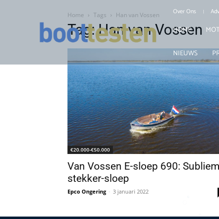
Over Ons
Adv
Home
Tags
Han van Vossen
Tag: Han van Vossen
HOME
MOT
NIEUWS
P
€20.000-€50.000
Van Vossen E-sloep 690: Sublie
stekker-sloep
Epco Ongering
-
3 januari 2022