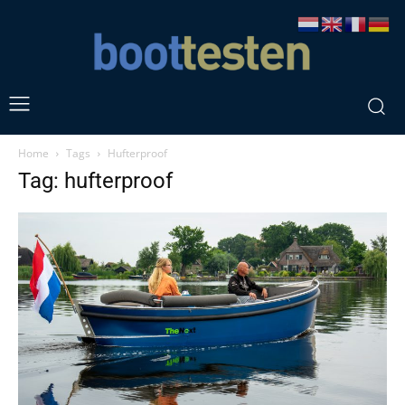
Home
Tags
Hufterproof
Tag: hufterproof