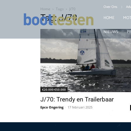
Over Ons
Adv
Home
Tags
J/70
Tag: J/70
HOME
MOT
NIEUWS
P
€20.000-€50.000
J/70: Trendy en Trailerbaar
Epco Ongering
-
17 februari 2025