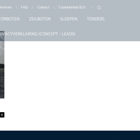
erteren
FAQ
Contact
Cookiebeleid (EU)
ORBOTEN
ZEILBOTEN
SLOEPEN
TENDERS
RIVACYVERKLARING (CONCEPT – LEADS)
0