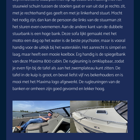
stuurwiel schuin tussen de stoelen gaat er van uit dat je rechts zit,
met je rechterhand gas geeft en met je linkerhand stuurt. Mocht
het nodig zijn, dan kan de persoon die links van de stuurman zit
het sturen even overnemen. Aan de andere kant van de dubbele
stuurbank is een hoge bank. Deze sofa lijkt gemaakt met het
motto: een dag op het water is de beste psychiater, maar is vooral
handig voor de uitkijk bij het waterskiën. Het aanrecht is simpel en
laag, maar heeft een mooie koelbox. Erg handig is de spiegelbank
van deze Maxima 800 cabin. De rugleuning is omklapbaar, zodat
je even fijn bij de tafel als aan het zwemplateau kunt zitten. De
tafel in de kuip is groot, en bevat liefst vijf rvs bekerhouders en is
mooi met het Maxima logo afgewerkt. De rugleuningen van de
banken er omheen zijn goed gevormd en lekker hoog.