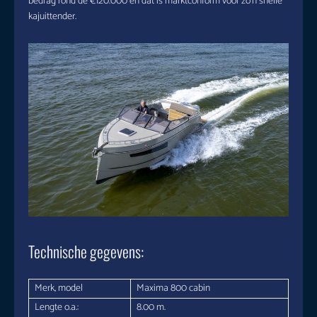
bedrag rond de €120.000 en dat is marktconform voor zo’n snelle
kajuittender.
Technische gegevens:
Merk, model
Maxima 800 cabin
Lengte o.a.:
8.00 m.