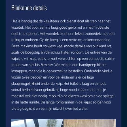
Blinkende details
Het is handig dat de kajuitdeur ook dienst doet als trap naar het
voordek. Het voorraam is laag, goed gevormd en het middelste
deel is te openen. Het voordek biedt een lekker zonnedek met een
reling er omheen. Op de boeg is een nette rvs ankervoorziening.
Deze Maxima heeft sowieso veel mooie details van blinkend rvs,
zoals de boegstrip en de schuurlijsten rondom. De entree van de
kajuit is vrij krap, zoals je kunt verwachten op een compacte cabin-
tender van slechts 8 meter. We misten een handgreep bij het
instappen, maar die is op verzoek te bestellen. Onderdeks vind je
voorin twee bedden en voor de kinderen is er de lage
slaapmogelijkheid onder de kuip. Het toilet is laag en simpel,
vooral bedoeld voor gebruik bij hoge nood, maar meer heb je
meestal ook niet nodig. Mooi zijn de glazen waskom en de spiegel
in de natte ruimte. De lange rompramen in de kajuit zorgen voor
prettig daglicht en een fijn uitzicht over het water.