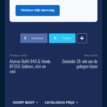
Verstuur mijn aanvraag
Facebook
Twitter
Previous article
Next article
Alumax Bullit 840 & Honda
Zeelander Z8: ode aan de
BF350: Subliem, slim en
gebogen lijnen
snel
SOORT BOOT
CATALOGUS PRIJS