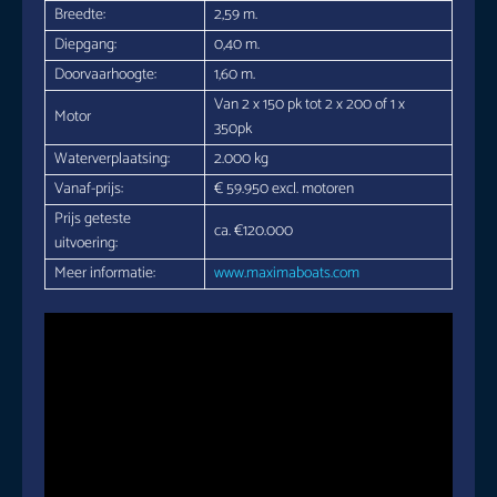
Breedte:
2,59 m.
Diepgang:
0,40 m.
Doorvaarhoogte:
1,60 m.
Van 2 x 150 pk tot 2 x 200 of 1 x
Motor
350pk
Waterverplaatsing:
2.000 kg
Vanaf-prijs:
€ 59.950 excl. motoren
Prijs geteste
ca. €120.000
uitvoering:
Meer informatie:
www.maximaboats.com