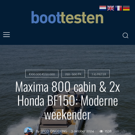
€100.000-€250.000
250 - 500 PK
7-10 METER
Maxima 800 cabin & 2x
Honda BF150: Moderne
weekender
3 oktober 2024
1538
By
EPCO ONGERING