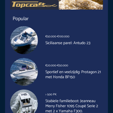
Popular
€50.000-€100.000
Siciliaanse parel: Antudo 23
€20.000-€50.000
Sportief en veelzijdig: Protagon 21
met Honda BF150
> 500 PK
Stabiele familieboot: Jeanneau
Merry Fisher 1095 Coupé Serie 2
met 2 x Yamaha F300.