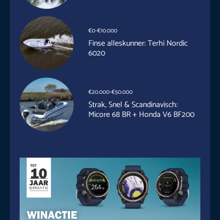
€0-€10.000
Finse alleskunner: Terhi Nordic
6020
€20.000-€50.000
Strak, Snel & Scandinavisch:
Micore 68 BR + Honda V6 BF200