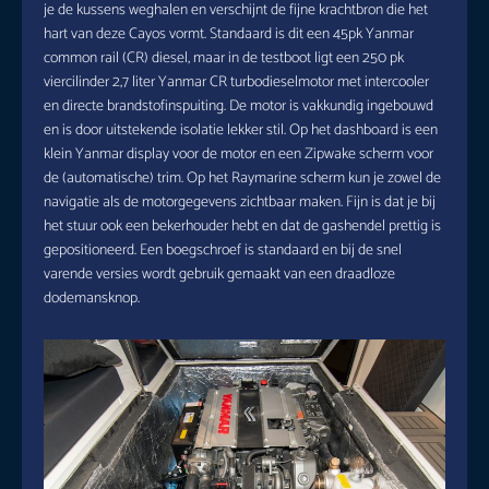
je de kussens weghalen en verschijnt de fijne krachtbron die het
hart van deze Cayos vormt. Standaard is dit een 45pk Yanmar
common rail (CR) diesel, maar in de testboot ligt een 250 pk
viercilinder 2,7 liter Yanmar CR turbodieselmotor met intercooler
en directe brandstofinspuiting. De motor is vakkundig ingebouwd
en is door uitstekende isolatie lekker stil. Op het dashboard is een
klein Yanmar display voor de motor en een Zipwake scherm voor
de (automatische) trim. Op het Raymarine scherm kun je zowel de
navigatie als de motorgegevens zichtbaar maken. Fijn is dat je bij
het stuur ook een bekerhouder hebt en dat de gashendel prettig is
gepositioneerd. Een boegschroef is standaard en bij de snel
varende versies wordt gebruik gemaakt van een draadloze
dodemansknop.