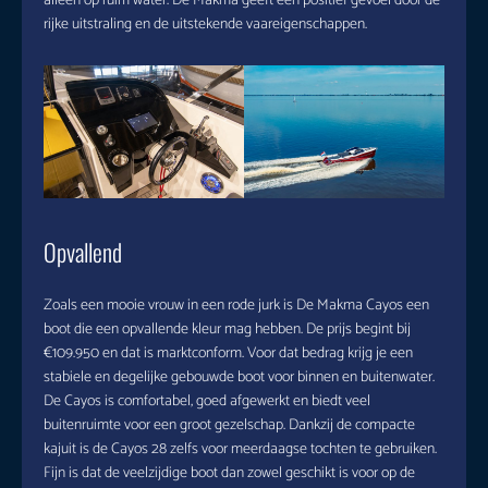
alleen op ruim water. De Makma geeft een positief gevoel door de
rijke uitstraling en de uitstekende vaareigenschappen.
Opvallend
Zoals een mooie vrouw in een rode jurk is De Makma Cayos een
boot die een opvallende kleur mag hebben. De prijs begint bij
€109.950 en dat is marktconform. Voor dat bedrag krijg je een
stabiele en degelijke gebouwde boot voor binnen en buitenwater.
De Cayos is comfortabel, goed afgewerkt en biedt veel
buitenruimte voor een groot gezelschap. Dankzij de compacte
kajuit is de Cayos 28 zelfs voor meerdaagse tochten te gebruiken.
Fijn is dat de veelzijdige boot dan zowel geschikt is voor op de