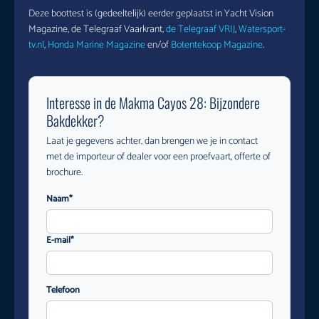
Deze boottest is (gedeeltelijk) eerder geplaatst in Yacht Vision
Magazine, de Telegraaf Vaarkrant,
de Telegraaf VRIJ
,
Watersport-
tv.nl
,
Honda Marine Magazine
en/of
Botentekoop Magazine
.
Interesse in de Makma Cayos 28: Bijzondere
Bakdekker?
Laat je gegevens achter, dan brengen we je in contact
met de importeur of dealer voor een proefvaart, offerte of
brochure.
Naam*
E-mail*
Telefoon