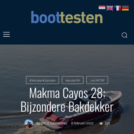
€100.000-€250.000
100-250 PK
7-10 METER
Makma Cayos 28:
Bijzondere Bakdekker
8 februari 2022
327
By
EPCO ONGERING