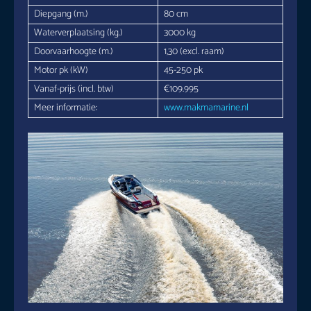
Diepgang (m.)
80 cm
Waterverplaatsing (kg.)
3000 kg
Doorvaarhoogte (m.)
1,30 (excl. raam)
Motor pk (kW)
45-250 pk
Vanaf-prijs (incl. btw)
€109.995
Meer informatie:
www.makmamarine.nl