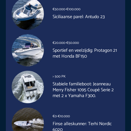
€50.000-€100.000
Siciliaanse parel: Antudo 23
€20.000-€50.000
Sportief en veelzijdig: Protagon 21
met Honda BF150
> 500 PK
Stabiele familieboot: Jeanneau
Merry Fisher 1095 Coupé Serie 2
met 2 x Yamaha F300.
€0-€10.000
Finse alleskunner: Terhi Nordic
6020