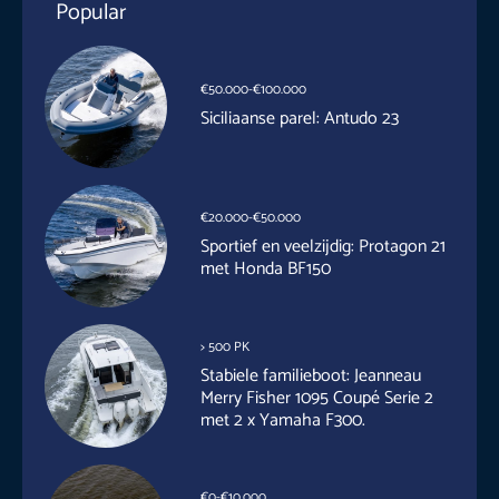
Popular
€50.000-€100.000
Siciliaanse parel: Antudo 23
€20.000-€50.000
Sportief en veelzijdig: Protagon 21
met Honda BF150
> 500 PK
Stabiele familieboot: Jeanneau
Merry Fisher 1095 Coupé Serie 2
met 2 x Yamaha F300.
€0-€10.000