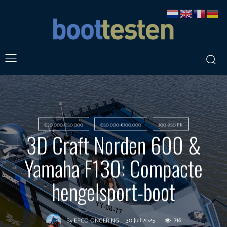
€20.000-€50.000
€50.000-€100.000
100-250 PK
3D Craft Norden 600 &
Yamaha F130: Compacte
hengelsport-boot
30 juli 2025
716
By
EPCO ONGERING