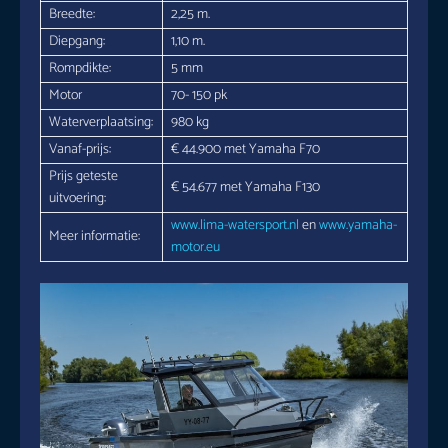
Breedte:
2,25 m.
Diepgang:
1,10 m.
Rompdikte:
5 mm
Motor
70- 150 pk
Waterverplaatsing:
980 kg
Vanaf-prijs:
€ 44.900 met Yamaha F70
Prijs geteste
€ 54.677 met Yamaha F130
uitvoering:
www.lima-watersport.nl
en
www.yamaha-
Meer informatie:
motor.eu