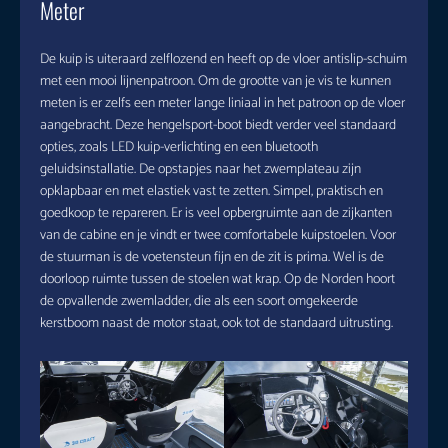
Meter
De kuip is uiteraard zelflozend en heeft op de vloer antislip-schuim
met een mooi lijnenpatroon. Om de grootte van je vis te kunnen
meten is er zelfs een meter lange liniaal in het patroon op de vloer
aangebracht. Deze hengelsport-boot biedt verder veel standaard
opties, zoals LED kuip-verlichting en een bluetooth
geluidsinstallatie. De opstapjes naar het zwemplateau zijn
opklapbaar en met elastiek vast te zetten. Simpel, praktisch en
goedkoop te repareren. Er is veel opbergruimte aan de zijkanten
van de cabine en je vindt er twee comfortabele kuipstoelen. Voor
de stuurman is de voetensteun fijn en de zit is prima. Wel is de
doorloop ruimte tussen de stoelen wat krap. Op de Norden hoort
de opvallende zwemladder, die als een soort omgekeerde
kerstboom naast de motor staat, ook tot de standaard uitrusting.