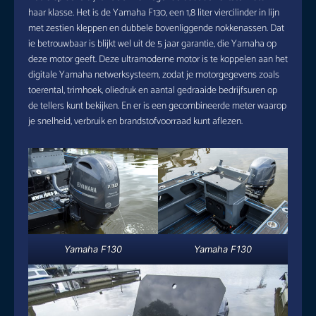
haar klasse. Het is de Yamaha F130, een 1,8 liter viercilinder in lijn
met zestien kleppen en dubbele bovenliggende nokkenassen. Dat
ie betrouwbaar is blijkt wel uit de 5 jaar garantie, die Yamaha op
deze motor geeft. Deze ultramoderne motor is te koppelen aan het
digitale Yamaha netwerksysteem, zodat je motorgegevens zoals
toerental, trimhoek, oliedruk en aantal gedraaide bedrijfsuren op
de tellers kunt bekijken. En er is een gecombineerde meter waarop
je snelheid, verbruik en brandstofvoorraad kunt aflezen.
Yamaha F130
Yamaha F130