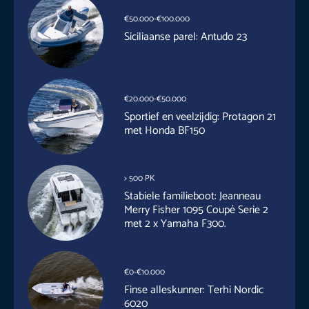
€50.000-€100.000
Siciliaanse parel: Antudo 23
€20.000-€50.000
Sportief en veelzijdig: Protagon 21
met Honda BF150
> 500 PK
Stabiele familieboot: Jeanneau
Merry Fisher 1095 Coupé Serie 2
met 2 x Yamaha F300.
€0-€10.000
Finse alleskunner: Terhi Nordic
6020