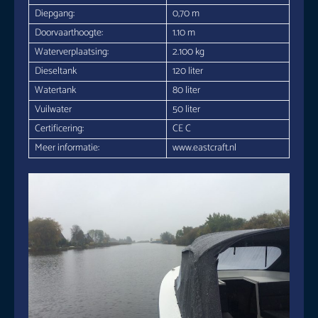
Diepgang:
0,70 m
Doorvaarthoogte:
1.10 m
Waterverplaatsing:
2.100 kg
Dieseltank
120 liter
Watertank
80 liter
Vuilwater
50 liter
Certificering:
CE C
Meer informatie:
www.eastcraft.nl