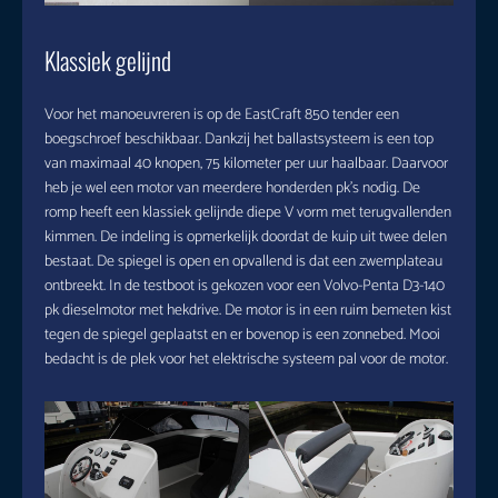
Klassiek gelijnd
Voor het manoeuvreren is op de EastCraft 850 tender een
boegschroef beschikbaar. Dankzij het ballastsysteem is een top
van maximaal 40 knopen, 75 kilometer per uur haalbaar. Daarvoor
heb je wel een motor van meerdere honderden pk’s nodig. De
romp heeft een klassiek gelijnde diepe V vorm met terugvallenden
kimmen. De indeling is opmerkelijk doordat de kuip uit twee delen
bestaat. De spiegel is open en opvallend is dat een zwemplateau
ontbreekt. In de testboot is gekozen voor een Volvo-Penta D3-140
pk dieselmotor met hekdrive. De motor is in een ruim bemeten kist
tegen de spiegel geplaatst en er bovenop is een zonnebed. Mooi
bedacht is de plek voor het elektrische systeem pal voor de motor.