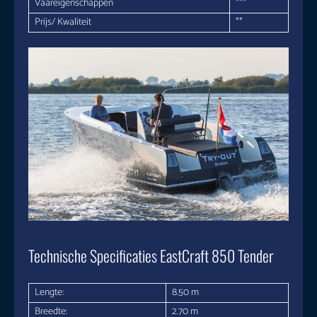
Vaareigenschappen
***
Prijs/ Kwaliteit
**
Technische Specificaties EastCraft 850 Tender
Lengte:
8.50 m
Breedte:
2.70 m