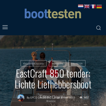
€100.000-€250.000
100-250 PK
7-10 METER
EastCraft 850 tender:
Lichte Liefhebbersboot
6 december 2022
1457
By
EPCO ONGERING