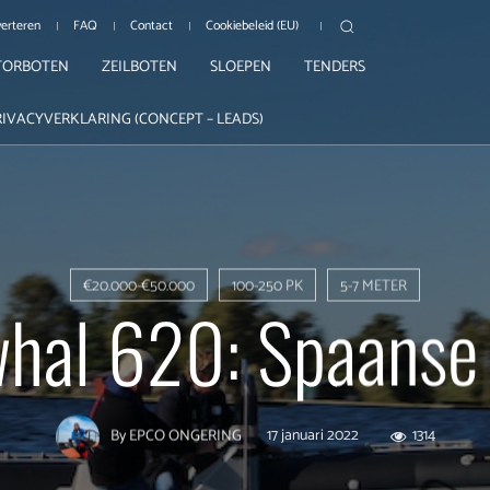
erteren
FAQ
Contact
Cookiebeleid (EU)
ORBOTEN
ZEILBOTEN
SLOEPEN
TENDERS
RIVACYVERKLARING (CONCEPT – LEADS)
€20.000-€50.000
100-250 PK
5-7 METER
hal 620: Spaanse 
17 januari 2022
1314
By
EPCO ONGERING