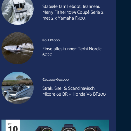
Stabiele familieboot: Jeanneau
Merry Fisher 1095 Coupé Serie 2
met 2 x Yamaha F300.
€0-€10.000
Finse alleskunner: Terhi Nordic
6020
€20.000-€50.000
Strak, Snel & Scandinavisch:
Micore 68 BR + Honda V6 BF200