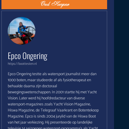
Epco Ongering
https://boottesten.nl
Epco Ongering testte als watersport journalist meer dan
1000 boten, maar studeerde af als fysiotherapeut en
behaalde daarna zijn doctoraal
bewegingswetenschappen. In 2001 startte hij met Yacht
Vision. Later werd hij hoofdredacteur van diverse
watersport-magazines zoals Yacht Vision Magazine,
Hiswa Magazine, de Telegraaf Vaarkrant en Botentekoop
Magazine. Epco is sinds 2004 jurylid van de Hiswa Boot
van het jaar verkiezing. Hij presenteerde op landelijke
televisie 14 seizoenen watersport-programma's als Yacht