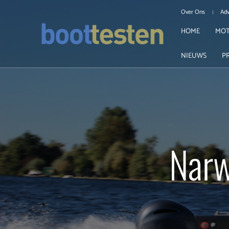
Over Ons
Adv
HOME
MOT
NIEUWS
P
Narw