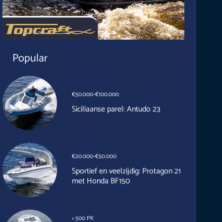
Popular
€50.000-€100.000
Siciliaanse parel: Antudo 23
€20.000-€50.000
Sportief en veelzijdig: Protagon 21
met Honda BF150
> 500 PK