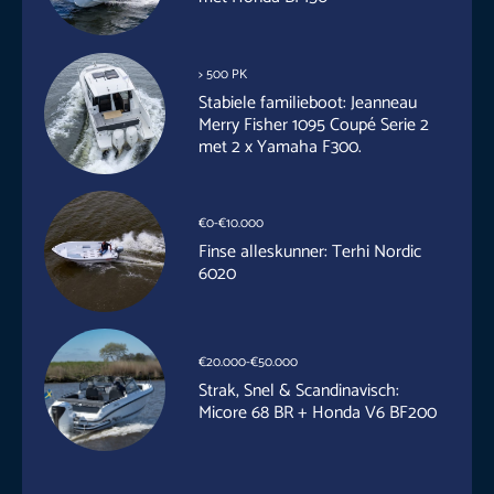
> 500 PK
Stabiele familieboot: Jeanneau
Merry Fisher 1095 Coupé Serie 2
met 2 x Yamaha F300.
€0-€10.000
Finse alleskunner: Terhi Nordic
6020
€20.000-€50.000
Strak, Snel & Scandinavisch:
Micore 68 BR + Honda V6 BF200