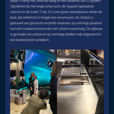
diepe V-romp met verticale boeg en een deadrise van 22 graden.
Opvallend zijn het lange romp-raam, de negatief geplaatste
voorruit en de fraaie T-top. Er is een groot zwemplateau achter de
boot, dat elektrisch in hoogte kan verschuiven. De Stratos is
gebouwd van glasvezel versterkt vinylester, op sommige plaatsen
met een sandwichconstructie met schuim tussenlaag. De opbouw
is gemaakt van carbon en op sommige plekken ook uitgevoerd in
een koolstofvezel sandwich.