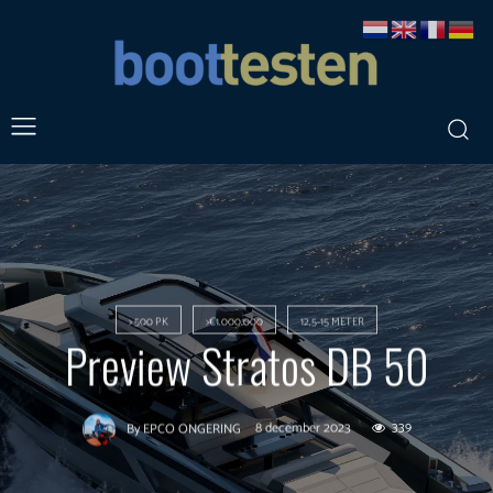
> 500 PK
>€1.000.000
12,5-15 METER
Preview Stratos DB 50
8 december 2023
339
By
EPCO ONGERING