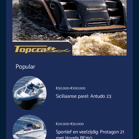
Popular
€50.000-€100.000
Siciliaanse parel: Antudo 23
€20.000-€50.000
Sportief en veelzijdig: Protagon 21
met Honda BF150