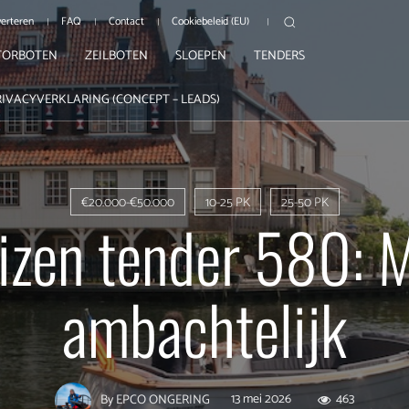
erteren
FAQ
Contact
Cookiebeleid (EU)
ORBOTEN
ZEILBOTEN
SLOEPEN
TENDERS
RIVACYVERKLARING (CONCEPT – LEADS)
€20.000-€50.000
10-25 PK
25-50 PK
izen tender 580: 
ambachtelijk
13 mei 2026
463
By
EPCO ONGERING