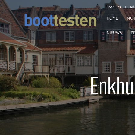
Over Ons
Adv
HOME
MOT
NIEUWS
P
Enkhu