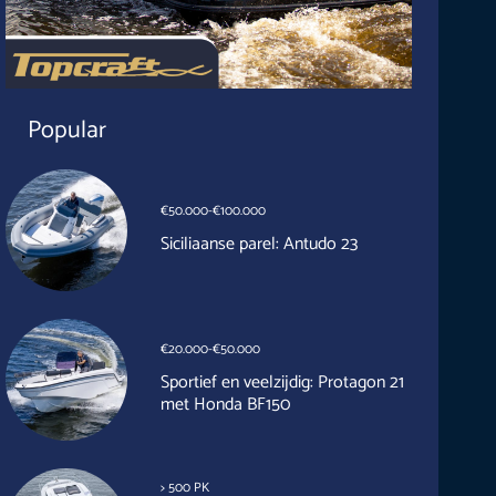
Popular
€50.000-€100.000
Siciliaanse parel: Antudo 23
€20.000-€50.000
Sportief en veelzijdig: Protagon 21
met Honda BF150
> 500 PK