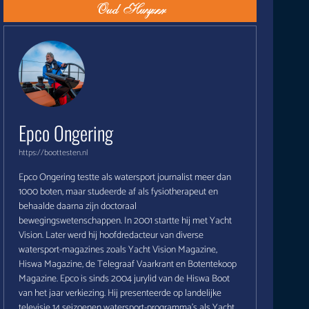
Epco Ongering
https://boottesten.nl
Epco Ongering testte als watersport journalist meer dan
1000 boten, maar studeerde af als fysiotherapeut en
behaalde daarna zijn doctoraal
bewegingswetenschappen. In 2001 startte hij met Yacht
Vision. Later werd hij hoofdredacteur van diverse
watersport-magazines zoals Yacht Vision Magazine,
Hiswa Magazine, de Telegraaf Vaarkrant en Botentekoop
Magazine. Epco is sinds 2004 jurylid van de Hiswa Boot
van het jaar verkiezing. Hij presenteerde op landelijke
televisie 14 seizoenen watersport-programma's als Yacht