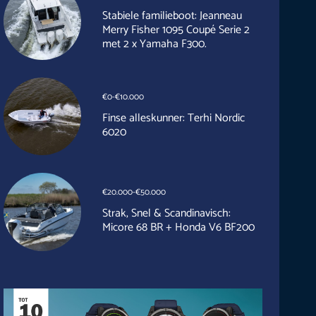
Stabiele familieboot: Jeanneau
Merry Fisher 1095 Coupé Serie 2
met 2 x Yamaha F300.
€0-€10.000
Finse alleskunner: Terhi Nordic
6020
€20.000-€50.000
Strak, Snel & Scandinavisch:
Micore 68 BR + Honda V6 BF200