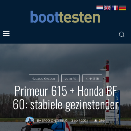
€20.000-€50.000
25-50 PK
5-7 METER
Primeur 615 + Honda BF
60: stabiele gezinstender
3 april 2024
2144
By
EPCO ONGERING