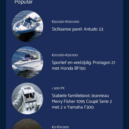
Popular
€50.000-€100.000
Siciliaanse parel: Antudo 23
€20.000-€50.000
Sportief en veelzijdig: Protagon 21
met Honda BF150
> 500 PK
Stabiele familieboot: Jeanneau
Merry Fisher 1095 Coupé Serie 2
met 2 x Yamaha F300.
€0-€10.000