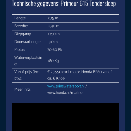
Technische gegevens: Primeur 615 Tendersloep
Lengte:
6,15 m.
Breedte:
2,40 m.
Diepgang:
0,50 m.
Doorvaarhoogte:
1,10 m.
Motor:
30-60 Pk
Waterverplaatsin
780 Kg.
g:
Vanaf-prijs (incl.
€ 23.550 excl. motor, Honda BF60 vanaf
btw):
ca. € 9.469
www.prinswatersport.nl
/
Meer info:
www.honda.nl/marine