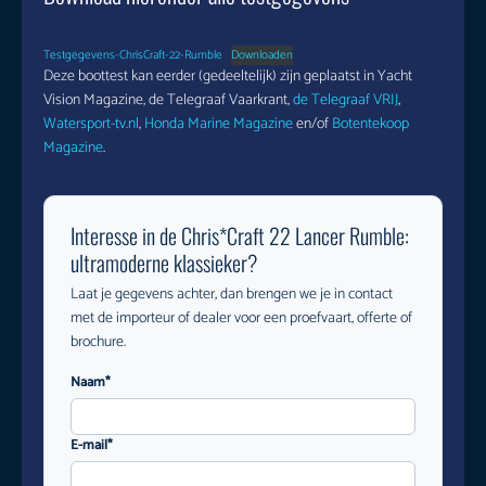
Testgegevens-ChrisCraft-22-Rumble
Downloaden
Deze boottest kan eerder (gedeeltelijk) zijn geplaatst in Yacht
Vision Magazine, de Telegraaf Vaarkrant,
de Telegraaf VRIJ
,
Watersport-tv.nl
,
Honda Marine Magazine
en/of
Botentekoop
Magazine
.
Interesse in de Chris*Craft 22 Lancer Rumble:
ultramoderne klassieker?
Laat je gegevens achter, dan brengen we je in contact
met de importeur of dealer voor een proefvaart, offerte of
brochure.
Naam*
E-mail*