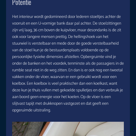
Potentie
Het interieur wordt gedomineerd door lederen stoeltjes achter de
voorruit en een U-vormige bank daar pal achter. De stoelzittingen
zijn vrij laag, 36 cm boven de kuipvloer, maar desondanks is de zit
ook voor langere mensen prettig. De hellingshoek van het
stuurwiel is verstelbaar en mede door de goede verstelbaarheid
van de stoel kun je de bestuurdersplaats voldoende op de
persoonlijke fysieke dimensies afstellen. Opbergruimte vind je
onder de banken en het voordek, tenminste als de passagiers in de
rumble seat niet in de weg zitten. En dan is er ook nog een tweetal
vakken onder de vloer, waarvan er een gebruikt wordt voor een
koelbox. Een koelbox is veel praktischer dan een koelkast, want
deze kun je thuis vullen met gekoelde spulletjes en dan verbruik je
aan boord geen energie voor het koelen. Op de vloer is een
slijtvast tapijt met drukknopen vastgezet en dat geeft een
opgeruimde uitstraling.