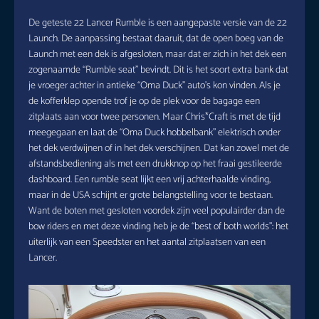
De geteste 22 Lancer Rumble is een aangepaste versie van de 22
Launch. De aanpassing bestaat daaruit, dat de open boeg van de
Launch met een dek is afgesloten, maar dat er zich in het dek een
zogenaamde “Rumble seat” bevindt. Dit is het soort extra bank dat
je vroeger achter in antieke “Oma Duck” auto’s kon vinden. Als je
de kofferklep opende trof je op de plek voor de bagage een
zitplaats aan voor twee personen. Maar Chris*Craft is met de tijd
meegegaan en laat de “Oma Duck hobbelbank” elektrisch onder
het dek verdwijnen of in het dek verschijnen. Dat kan zowel met de
afstandsbediening als met een drukknop op het fraai gestileerde
dashboard. Een rumble seat lijkt een vrij achterhaalde vinding,
maar in de USA schijnt er grote belangstelling voor te bestaan.
Want de boten met gesloten voordek zijn veel populairder dan de
bow riders en met deze vinding heb je de “best of both worlds”: het
uiterlijk van een Speedster en het aantal zitplaatsen van een
Lancer.