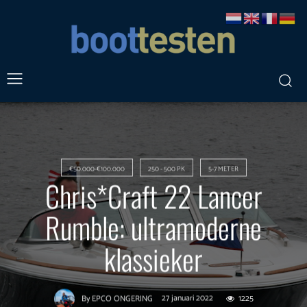
€50.000-€100.000
250 - 500 PK
5-7 METER
Chris*Craft 22 Lancer
Rumble: ultramoderne
klassieker
27 januari 2022
1225
By
EPCO ONGERING