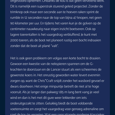
ongestoord opnemen. Ondanks de kou is dat geen vervelend werk.
Dit is namelijk een superstrak sturend geleid projectiel. Zonder de
trimknop ook maar een seconde aan te hoeven raken sprint de
rumble in 12 seconden naar de top van bijna 47 knopen, net geen
90 kilometer per uur. En tijdens het varen kun je de golven op de
centimeter nauwkeurig naar eigen inzicht boetseren. Ook op
lagere toerentallen is het vaargedrag verbluffend. Je kunt met
2000 toeren, als de boot net planeert rustig een bocht indraaien
zonder dat de boot uit plané ”valt”.
Het is ook geen probleem om volgas een korte bocht te draaien.
Gewoon een kwestie van de nekspieren spannen om de G-
krachten te doorstaan en de Lancer stuurt als een scheermes de
gewenste koers in. Het onrustig geworden water levert evenmin
zorgen op, want de Chris*Craft snijdt zonder het wasbord gevoel er
dwars doorheen. Het enige minpuntje betreft de niet al te hoge
voorruit. Als je langer dan pakweg 1.85 m lang bent vang je veel
wind en dan is het met dit gure weer lekkerder om iets
onderuitgezakt te zitten. Gelukkig biedt de boot voldoende
voetenruimte en zorgt het vaargedrag voor genoeg adrenaline om
snel de kou te vergeten. Wat een sensationele moderne klassieker.