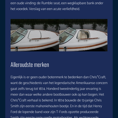
een oude vinding: de Rumble seat, een wegklapbare bank onder
het voordek. Verslag van een acute verliefdheid.
Alleroudste merken
Eigenlijk is er geen ouder botenmerk te bedenken dan Chris*Craft,
want de geschiedenis van het legendarische Amerikaanse concern
gaat zelfs terug tot 1874. Honderd tweeëndertig jaar ervaring is
meer dan waar welke andere bootbouwer ook op kan bogen. Het
Chris*Craft verhaal is bekend. In 1874 bouwde de 13-jarige Chris
Smith zijn eerste mahoniehouten bootje. En in de tijd dat Henry
Ford de lopende band voor zijn T-Fords opzette produceerde
Smith zijn eerste serie snelle motorbootjes. Als rechtgeaarde