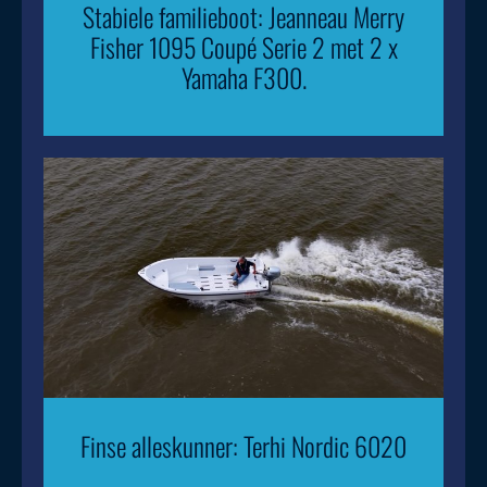
Stabiele familieboot: Jeanneau Merry
Fisher 1095 Coupé Serie 2 met 2 x
Yamaha F300.
Finse alleskunner: Terhi Nordic 6020