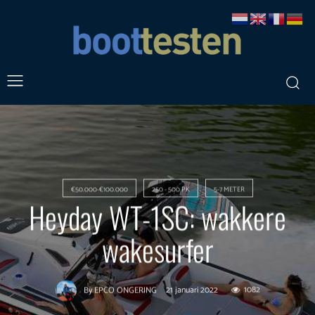
€50.000-€100.000
250 - 500 PK
5-7 METER
Heyday WT-1SC: wakkere
wakesurfer
21 januari 2022
1082
By
EPCO ONGERING