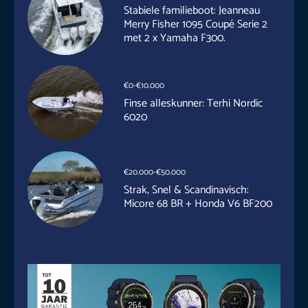
Stabiele familieboot: Jeanneau
Merry Fisher 1095 Coupé Serie 2
met 2 x Yamaha F300.
€0-€10.000
Finse alleskunner: Terhi Nordic
6020
€20.000-€50.000
Strak, Snel & Scandinavisch:
Micore 68 BR + Honda V6 BF200