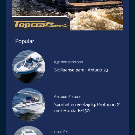
Popular
€50.000-€100.000
Siciliaanse parel: Antudo 23
€20.000-€50.000
Sportief en veelzijdig: Protagon 21
met Honda BF150
> 500 PK