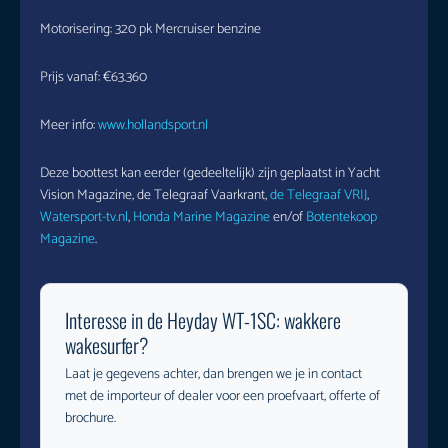
Motorisering: 320 pk Mercruiser benzine
Prijs vanaf: €63.360
Meer info:
www.hollandsport.nl
Deze boottest kan eerder (gedeeltelijk) zijn geplaatst in Yacht
Vision Magazine, de Telegraaf Vaarkrant,
de Telegraaf VRIJ
,
Watersport-tv.nl
,
Honda Marine Magazine
en/of
Botentekoop
Magazine
.
Interesse in de Heyday WT-1SC: wakkere
wakesurfer?
Laat je gegevens achter, dan brengen we je in contact
met de importeur of dealer voor een proefvaart, offerte of
brochure.