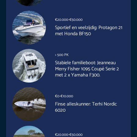
€20.000-€50.000
Sportief en veelzijdig: Protagon 21
met Honda BF150
> 500 PK
Stabiele familieboot: Jeanneau
Merry Fisher 1095 Coupé Serie 2
met 2 x Yamaha F300.
€0-€10.000
Finse alleskunner: Terhi Nordic
6020
€20.000-€50.000