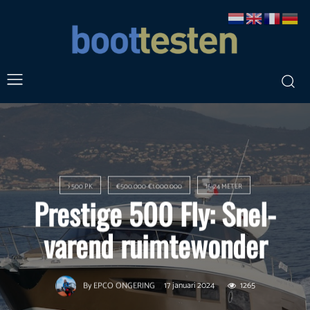
> 500 PK
€500.000-€1.000.000
15-24 METER
Prestige 500 Fly: Snel-
varend ruimtewonder
17 januari 2024
1265
By
EPCO ONGERING