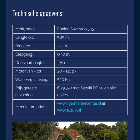
Technische gegevens:
Merk, model:
Ranieri Soverano 545
Lengte o.a.:
5,45 m.
Breedte:
2,12m.
Diepgang:
0,40 m.
Doorvaarhoogte:
1,35 m.
Motor van – tot:
20 – 130 pk
Waterverplaatsing:
520 Kg
Prijs geteste
€ 29.370 met Suzuki DF 60 en alle
uitvoering:
opties
www.
tigermarinecenter
.nl
en
Meer informatie:
www.suzuki.nl