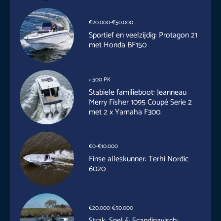
€20.000-€50.000
Sportief en veelzijdig: Protagon 21
met Honda BF150
> 500 PK
Stabiele familieboot: Jeanneau
Merry Fisher 1095 Coupé Serie 2
met 2 x Yamaha F300.
€0-€10.000
Finse alleskunner: Terhi Nordic
6020
€20.000-€50.000
Strak, Snel & Scandinavisch: