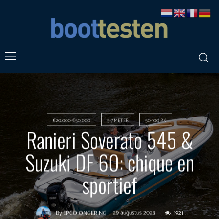
€20.000-€50.000
5-7 METER
50-100 PK
Ranieri Soverato 545 &
Suzuki DF 60: chique en
sportief
29 augustus 2023
1921
By
EPCO ONGERING