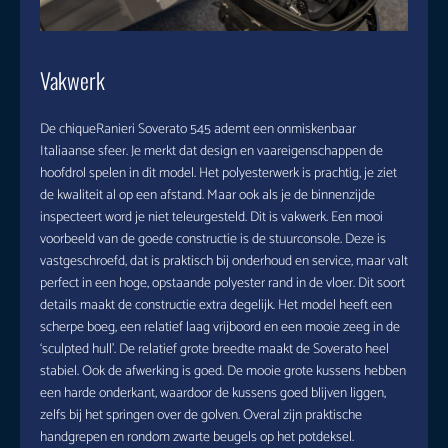
Vakwerk
De chiqueRanieri Soverato 545 ademt een onmiskenbaar
Italiaanse sfeer. Je merkt dat design en vaareigenschappen de
hoofdrol spelen in dit model. Het polyesterwerk is prachtig, je ziet
de kwaliteit al op een afstand. Maar ook als je de binnenzijde
inspecteert word je niet teleurgesteld. Dit is vakwerk. Een mooi
voorbeeld van de goede constructie is de stuurconsole. Deze is
vastgeschroefd, dat is praktisch bij onderhoud en service, maar valt
perfect in een hoge, opstaande polyester rand in de vloer. Dit soort
details maakt de constructie extra degelijk. Het model heeft een
scherpe boeg, een relatief laag vrijboord en een mooie zeeg in de
‘sculpted hull’. De relatief grote breedte maakt de Soverato heel
stabiel. Ook de afwerking is goed. De mooie grote kussens hebben
een harde onderkant, waardoor de kussens goed blijven liggen,
zelfs bij het springen over de golven. Overal zijn praktische
handgrepen en rondom zwarte beugels op het potdeksel.