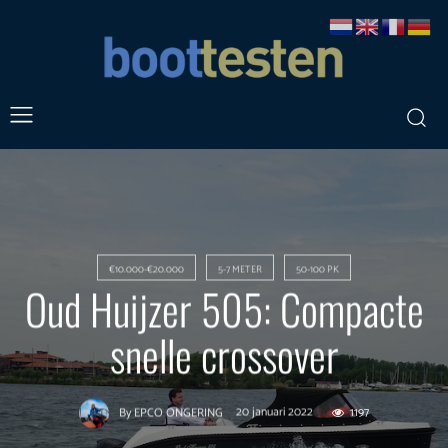
€10.000-€20.000
5-7 METER
50-100 PK
Oud Huijzer 505: Compacte
snelle crossover
20 januari 2022
1197
By
EPCO ONGERING