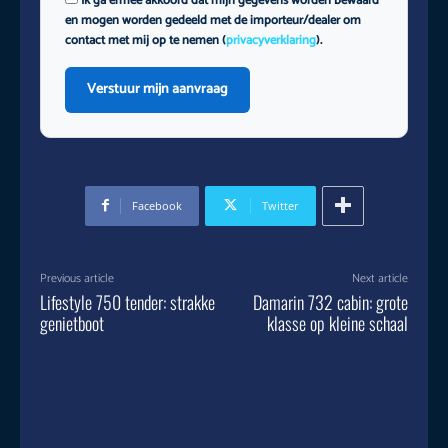
Ik ga ermee akkoord dat mijn gegevens worden bewaard
en mogen worden gedeeld met de importeur/dealer om
contact met mij op te nemen (
privacyverklaring
).
Verstuur mijn aanvraag
Facebook
Twitter
Previous article
Next article
Lifestyle 750 tender: strakke
Damarin 732 cabin: grote
genietboot
klasse op kleine schaal