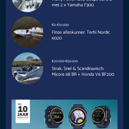
met 2 x Yamaha F300.
€0-€10.000
Finse alleskunner: Terhi Nordic
6020
€20.000-€50.000
Strak, Snel & Scandinavisch:
Micore 68 BR + Honda V6 BF200