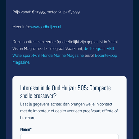
Prijs vanaf: € 11.995, motor 60 pk €7.999
Meer info:
www.oudhuijzer.nl
Deze boottest kan eerder (gedeeltelijk) zijn geplaatst in Yacht
Vision Magazine, de Telegraaf Vaarkrant,
de Telegraaf VRIJ
,
Watersport-tv.nl
,
Honda Marine Magazine
en/of
Botentekoop
Magazine
.
Interesse in de Oud Huijzer 505: Compacte
snelle crossover?
Laat je gegevens achter, dan brengen we je in contact
met de importeur of dealer voor een proefvaart, offerte of
brochure.
Naam*