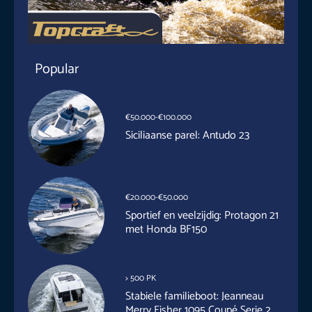
Popular
€50.000-€100.000
Siciliaanse parel: Antudo 23
€20.000-€50.000
Sportief en veelzijdig: Protagon 21
met Honda BF150
> 500 PK
Stabiele familieboot: Jeanneau
Merry Fisher 1095 Coupé Serie 2