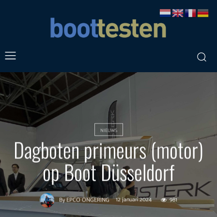
NIEUWS
Dagboten primeurs (motor)
op Boot Düsseldorf
12 januari 2024
981
By
EPCO ONGERING