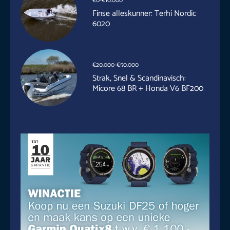
€0-€10.000
Finse alleskunner: Terhi Nordic
6020
€20.000-€50.000
Strak, Snel & Scandinavisch:
Micore 68 BR + Honda V6 BF200