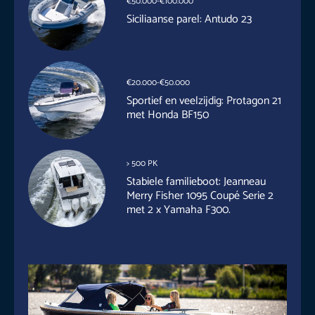
€50.000-€100.000
Siciliaanse parel: Antudo 23
€20.000-€50.000
Sportief en veelzijdig: Protagon 21
met Honda BF150
> 500 PK
Stabiele familieboot: Jeanneau
Merry Fisher 1095 Coupé Serie 2
met 2 x Yamaha F300.