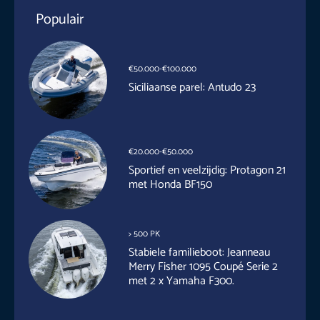
Populair
€50.000-€100.000
Siciliaanse parel: Antudo 23
€20.000-€50.000
Sportief en veelzijdig: Protagon 21
met Honda BF150
> 500 PK
Stabiele familieboot: Jeanneau
Merry Fisher 1095 Coupé Serie 2
met 2 x Yamaha F300.